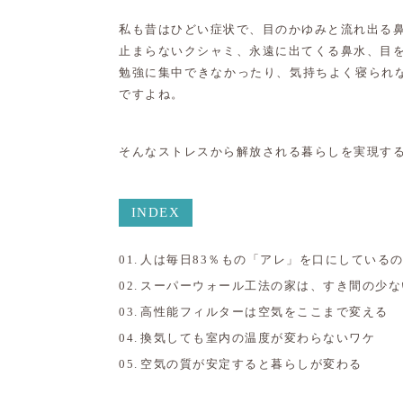
私も昔はひどい症状で、目のかゆみと流れ出る
止まらないクシャミ、永遠に出てくる鼻水、目
勉強に集中できなかったり、気持ちよく寝られ
ですよね。
そんなストレスから解放される暮らしを実現す
INDEX
人は毎日83％もの「アレ」を口にしている
スーパーウォール工法の家は、すき間の少な
高性能フィルターは空気をここまで変える
換気しても室内の温度が変わらないワケ
空気の質が安定すると暮らしが変わる