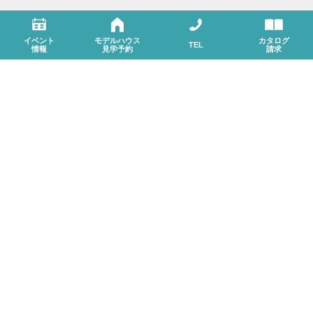
その家に暮らすことが贅沢であり
家族が少しでも豊かで
イベント
モデルハウス
カタログ
TEL
情報
見学予約
請求
充実した時間を過ごせること、
住まいへの愛着、
そして誇りとなるような家をつくること、
それがムニカデザインの考えるMy Home
C
u
s
t
o
m
b
u
i
l
t
注
文
住
宅
高気密・高断熱性や、
長期優良住宅の取得など、
家の性能にもこだわっています。