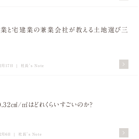
業と宅建業の兼業会社が教える土地選び三
2月17日
社長’s Note
0.32㎠/㎡はどれくらいすごいのか？
2月6日
社長’s Note