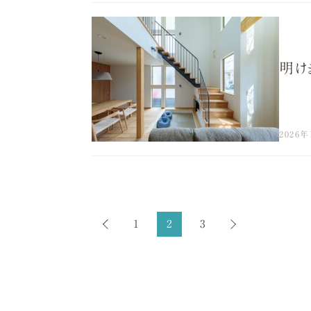
明け
2026年
1
2
3
前の
次の
ペー
ペー
ジ
ジ