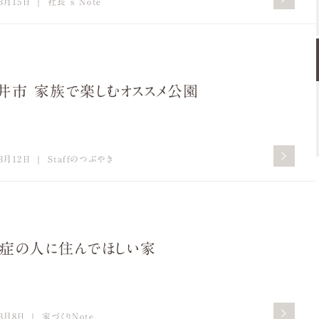
3月15日
社長’s Note
井市 家族で楽しむオススメ公園
3月12日
Staffのつぶやき
症の人に住んでほしい家
3月8日
家づくりNote