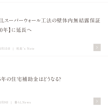
XILスーパーウォール工法の壁体内無結露保証
60年】に延長へ
1月15日
社長’s Note
26年の住宅補助金はどうなる？
1月9日
暮らしNews